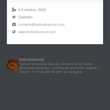
4-5 octubre, 2025
Castellón
contacto@festivalsamuel.com
www.festivalsamuel.com
festivalsamuel
Festival Vocacional Samuel, iniciativa de la Familia
@consolacioneuropa , combinando encuentro, música y
oración. 17-18 de abril de 2027 en Zaragoza.