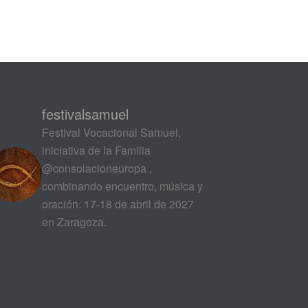
festivalsamuel
Festival Vocacional Samuel,
iniciativa de la Familia
@consolacioneuropa ,
combinando encuentro, música y
oración. 17-18 de abril de 2027
en Zaragoza.