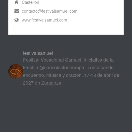
Castellón
contacto@festivalsamuel.com
www.festivalsamuel.com
festivalsamuel
Festival Vocacional Samuel, iniciativa de la
Familia @consolacioneuropa , combinando
encuentro, música y oración. 17-18 de abril de
2027 en Zaragoza.