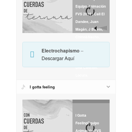
Equipo Animación
FVS 2016 | Cali El
Dandee, Juan
Magán, J Balvin,
Chino&Nacho,
Daddy Yankee,
Electrochapismo
–
Henry Mendes.
Descargar Aquí
Todos Juntos En
Una Canción.
Locura.
I gotta feeling
I Gotta
FeelingEquipo
Animación FVS