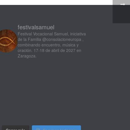
festivalsamuel
Festival Vocacional Samuel, iniciativa
de la Familia @consolacioneuropa ,
combinando encuentro, música y
oración. 17-18 de abril de 2027 en
Zaragoza.